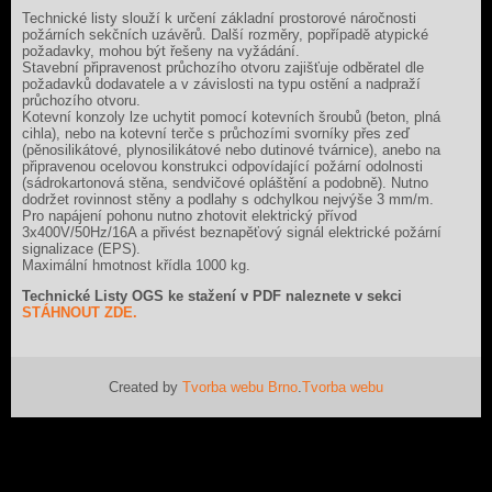
Technické listy slouží k určení základní prostorové náročnosti
požárních sekčních uzávěrů. Další rozměry, popřípadě atypické
požadavky, mohou být řešeny na vyžádání.
Stavební připravenost průchozího otvoru zajišťuje odběratel dle
požadavků dodavatele a v závislosti na typu ostění a nadpraží
průchozího otvoru.
Kotevní konzoly lze uchytit pomocí kotevních šroubů (beton, plná
cihla), nebo na kotevní terče s průchozími svorníky přes zeď
(pěnosilikátové, plynosilikátové nebo dutinové tvárnice), anebo na
připravenou ocelovou konstrukci odpovídající požární odolnosti
(sádrokartonová stěna, sendvičové opláštění a podobně). Nutno
dodržet rovinnost stěny a podlahy s odchylkou nejvýše 3 mm/m.
Pro napájení pohonu nutno zhotovit elektrický přívod
3x400V/50Hz/16A a přivést beznapěťový signál elektrické požární
signalizace (EPS).
Maximální hmotnost křídla 1000 kg.
Technické Listy OGS ke stažení v PDF naleznete v sekci
STÁHNOUT ZDE.
Created by
Tvorba webu Brno
.
Tvorba webu