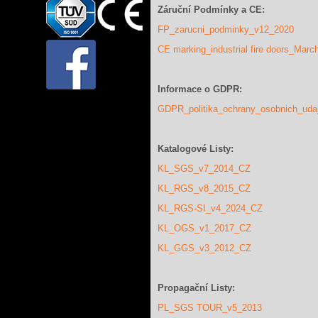
Záruční Podmínky a CE:
FP_zarucni_podminky_v12_2020
CE marking_industrial fire doors_Mar
Informace o GDPR:
GDPR_politika_ochrany_osobnich_ud
Katalogové Listy:
KL_SGS_v7_2014_CZ
KL_RGS_v8_2015_CZ
KL_RGS-SI_v4_2024_CZ
KL_OGS_v1_2017_CZ
KL_GGS_v3_2012_CZ
Propagační Listy:
PL_SGS TOUR_v5_2013