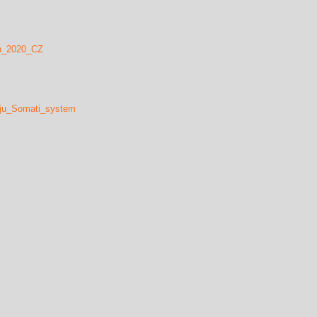
ch_2020_CZ
aju_Somati_system