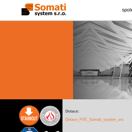
spol
Dotace:
Dotace_FVE_Somati_system_sro