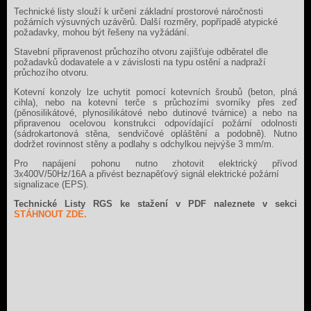
Technické listy slouží k určení základní prostorové náročnosti
požárních výsuvných uzávěrů. Další rozměry, popřípadě atypické
požadavky, mohou být řešeny na vyžádání.
Stavební připravenost průchozího otvoru zajišťuje odběratel dle
požadavků dodavatele a v závislosti na typu ostění a nadpraží
průchozího otvoru.
Kotevní konzoly lze uchytit pomocí kotevních šroubů (beton, plná
cihla), nebo na kotevní terče s průchozími svorníky přes zeď
(pěnosilikátové, plynosilikátové nebo dutinové tvárnice) a nebo na
připravenou ocelovou konstrukci odpovídající požární odolnosti
(sádrokartonová stěna, sendvičové opláštění a podobně). Nutno
dodržet rovinnost stěny a podlahy s odchylkou nejvýše 3 mm/m.
Pro napájení pohonu nutno zhotovit elektrický přívod
3x400V/50Hz/16A a přivést beznapěťový signál elektrické požární
signalizace (EPS).
Technické Listy RGS ke stažení v PDF naleznete v sekci
STÁHNOUT ZDE.